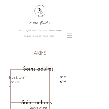
Anne Barbe
Soins énergétiques - Communication animale
Région Auvergne Rhône Alpes
TARIFS
Soins adultes
85 €
Scan & soin *
Soin seul
60 €
*
Soins enfants
(jusqu'à 10 ans)