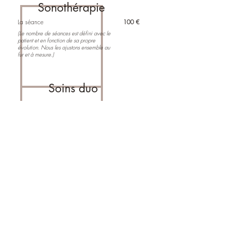
Sonothérapie
La séance
100 €
(Le nombre de séances est défini avec le
patient et en fonction de sa propre
évolution. Nous les ajustons ensemble au
fur et à mesure.)
Soins duo
La séance
100 €
(Soin humain et animal)
*
Pour toutes demandes urgentes à distance sous
24H : 10€ supplémentaires seront à prévoir
Frais de déplacement non inclus
Anne BARBE
POLYGONE INFIRMIERS