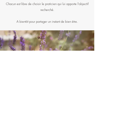
Chacun est libre de choisir le praticien qui lui apporte l’objectif
recherché.
A bientôt pour partager un instant de bien être.
Prenez soin de vous et
écoutez votre corps.
Anne BARBE
POLYGONE INFIRMIERS
37 Grande Rue -
01470 SERRIERES DE BRIORD
06.24.86.16.15