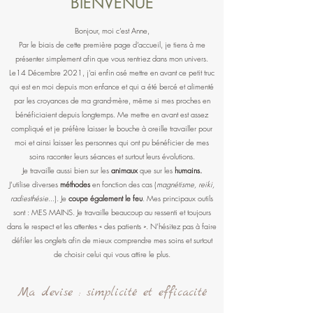
BIENVENUE
Bonjour, moi c’est Anne,
Par le biais de cette première page d’accueil, je tiens à me
présenter simplement afin que vous rentriez dans mon univers.
Le14 Décembre 2021, j'ai enfin osé mettre en avant ce petit truc
qui est en moi depuis mon enfance et qui a été bercé et alimenté
par les croyances de ma grand-mère, même si mes proches en
bénéficiaient depuis longtemps. Me mettre en avant est assez
compliqué et je préfère laisser le bouche à oreille travailler pour
moi et ainsi laisser les personnes qui ont pu bénéficier de mes
soins raconter leurs séances et surtout leurs évolutions.
Je travaille aussi bien sur les
animaux
que sur les
humains.
J’utilise diverses
méthodes
en fonction des cas (
magnétisme, reiki,
radiesthésie
...). Je
coupe également le feu
. Mes principaux outils
sont : MES MAINS. Je travaille beaucoup au ressenti et toujours
dans le respect et les attentes « des patients ». N’hésitez pas à faire
défiler les onglets afin de mieux comprendre mes soins et surtout
de choisir celui qui vous attire le plus.
Ma devise : simplicité et efficacité